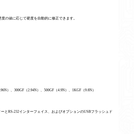
硬度の値に応じて硬度を自動的に修正できます。
1.96N）、300GF（2.94N）、500GF（4.9N）、1KGF（9.8N）
とRS-232インターフェイス、およびオプションのUSBフラッシュド