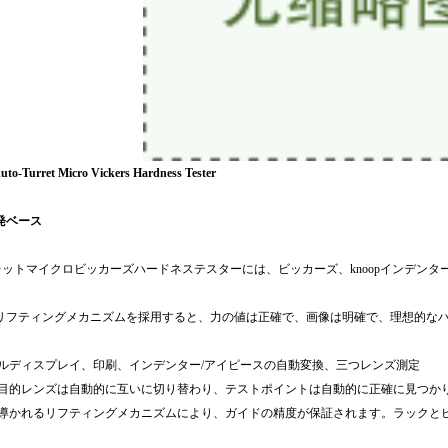
uto-Turret Micro
Vickers Hardness Tester
発ベース
ットマイクロビッカーズハードネステスターには、ビッカーズ、knoopインデンタ
リフティングメカニズムを採用すると、力の値は正確で、画像は明確で、理想的な
ルディスプレイ、印刷、インデンター/アイピースの自動変換、
三つ
レンズ測定
目的レンズは自動的に互いに切り替わり、テストポイントは自動的に正確に見つか
導かれるリフティングメカニズムにより、ガイドの精度が保証されます。ラックと