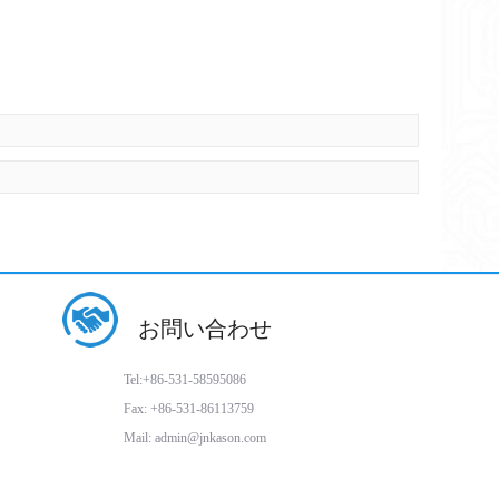
お問い合わせ
Tel:+86-531-58595086
Fax: +86-531-86113759
Mail: admin@jnkason.com