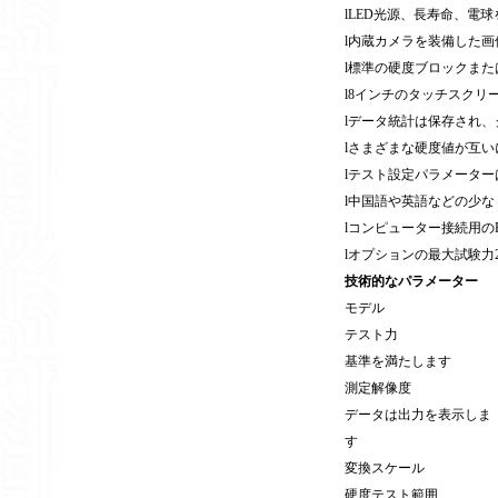
l
LED光源、長寿命、電
l
内蔵カメラを装備した画
l
標準の硬度ブロックまた
l
8インチのタッチスクリ
l
データ統計は保存され、
l
さまざまな硬度値が互い
l
テスト設定パラメーター
l
中国語や英語などの少な
l
コンピューター接続用のR
l
オプションの最大試験力2
技術的なパラメーター
モデル
テスト力
基準を満たします
測定解像度
データは出力を表示しま
す
変換スケール
硬度テスト範囲