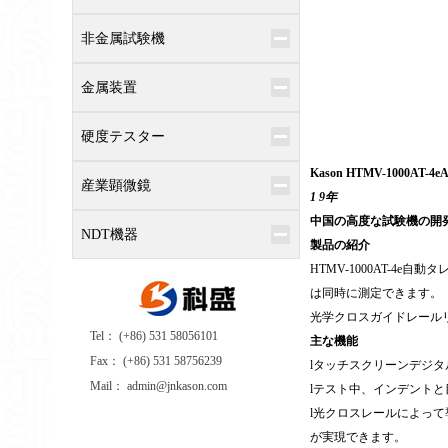
非金属試験機
金属装置
硬度テスター
Kason HTMV-1000AT-
4e
A
産業顕微鏡
1 9年
中国の高度な試験機の開
NDT機器
製品の紹介
HTMV-1000AT-
4e
自動タレ
は同時に測定できます。
光学クロスガイドレール
Tel： (+86) 531 58056101
主な機能
Fax： (+86) 531 58756239
l
タッチスクリーンデジタ
Mail： admin@jnkason.com
l
テスト中、インデントと
l
光クロスレールによって
が実現できます。