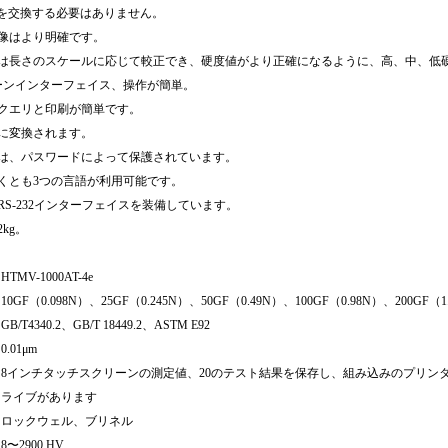
球を交換する必要はありません。
像はより明確です。
は長さのスケールに応じて較正でき、硬度値がより正確になるように、高、中、低
ーンインターフェイス、操作が簡単。
クエリと印刷が簡単です。
に変換されます。
は、パスワードによって保護されています。
くとも3つの言語が利用可能です。
S-232インターフェイスを装備しています。
kg。
HTMV-1000AT-
4e
10GF（0.098N）、25GF（0.245N）、50GF（0.49N）、100GF（0.98N）、200GF（
GB/T4340.2、GB/T 18449.2、ASTM E92
0.01μm
8インチタッチスクリーンの測定値、20のテスト結果を保存し、組み込みのプリンター
ライブがあります
ロックウェル、ブリネル
8〜2900 HV