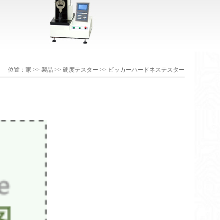
位置：
家
>>
製品
>>
硬度テスター
>>
ビッカーハードネステスター