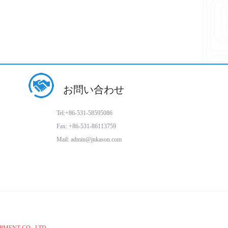
お問い合わせ
Tel:+86-531-58595086
Fax: +86-531-86113759
Mail: admin@jnkason.com