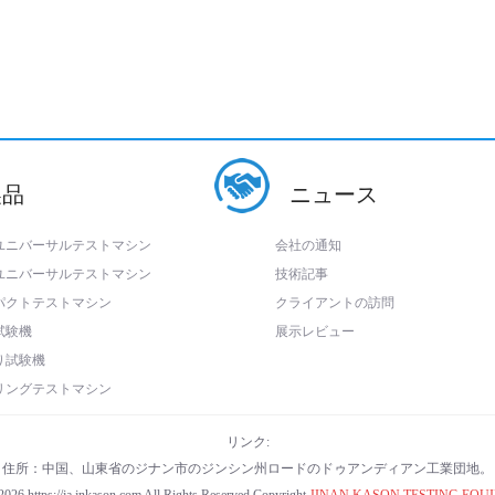
製品
ニュース
ユニバーサルテストマシン
会社の通知
ユニバーサルテストマシン
技術記事
パクトテストマシン
クライアントの訪問
試験機
展示レビュー
り試験機
リングテストマシン
リンク:
住所：中国、山東省のジナン市のジンシン州ロードのドゥアンディアン工業団地。